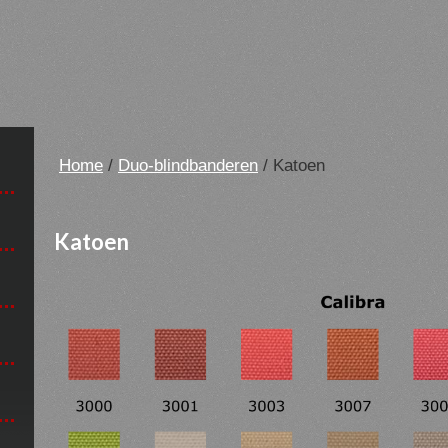
Home
/
Duo-blindbanderen
/ Katoen
Katoen