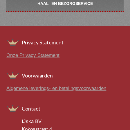
HAAL- EN BEZORGSERVICE
Footer
Privacy Statement
Onze Privacy Statement
Voorwaarden
Algemene leverings- en betalingsvoorwaarden
Contact
IJska BV
Kokosstraat 4